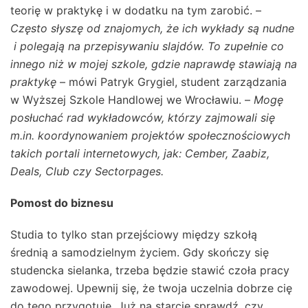
teorię w praktykę i w dodatku na tym zarobić. –
Często słyszę od znajomych, że ich wykłady są nudne
i polegają na przepisywaniu slajdów. To zupełnie co
innego niż w mojej szkole, gdzie naprawdę stawiają na
praktykę
– mówi Patryk Grygiel, student zarządzania
w Wyższej Szkole Handlowej we Wrocławiu. –
Mogę
posłuchać rad wykładowców, którzy zajmowali się
m.in. koordynowaniem projektów społecznościowych
takich portali internetowych, jak: Cember, Zaabiz,
Deals, Club czy Sectorpages.
Pomost do biznesu
Studia to tylko stan przejściowy między szkołą
średnią a samodzielnym życiem. Gdy skończy się
studencka sielanka, trzeba będzie stawić czoła pracy
zawodowej. Upewnij się, że twoja uczelnia dobrze cię
do tego przygotuje. Już na starcie sprawdź, czy